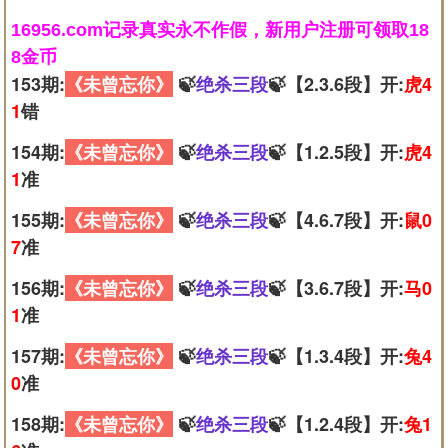
16956.com记录真实永不作假，新用户注册可领取18
8金币
153期:
《未曾忘你》
🍃
绝杀三段
🍃【2.3.6段】开:
虎4
1
错
154期:
《未曾忘你》
🍃
绝杀三段
🍃【1.2.5段】开:
虎4
1
准
155期:
《未曾忘你》
🍃
绝杀三段
🍃【4.6.7段】开:
鼠0
7
准
156期:
《未曾忘你》
🍃
绝杀三段
🍃【3.6.7段】开:
马0
1
准
157期:
《未曾忘你》
🍃
绝杀三段
🍃【1.3.4段】开:
兔4
0
准
158期:
《未曾忘你》
🍃
绝杀三段
🍃【1.2.4段】开:
兔1