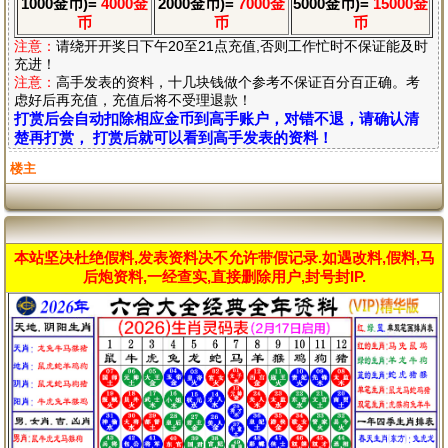
1000金币)=
4000金
2000金币)=
7000金
5000金币)=
15000金
币
币
币
注意：
请绕开开奖日下午20至21点充值,否则工作忙时不保证能及时
充进！
注意：
高手发表的资料，十几块钱做个参考不保证百分百正确。考
虑好后再充值，充值后将不受理退款！
打赏后会自动扣除相应金币到高手账户，对错不退，请确认清
楚再打赏， 打赏后就可以看到高手发表的资料！
楼主
本站坚决杜绝假料,发表资料决不允许带假记录.如遇改料,假料,马
后炮资料,一经查实,直接删除用户,封号封IP.