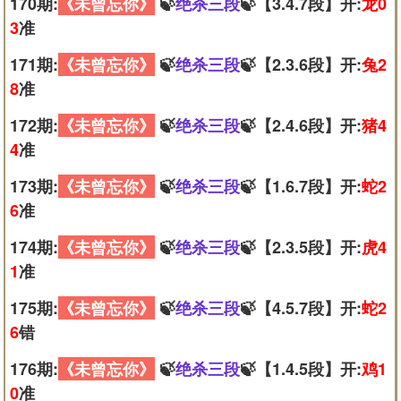
170期:
《未曾忘你》
🍃
绝杀三段
🍃【3.4.7段】开:
龙0
3
准
171期:
《未曾忘你》
🍃
绝杀三段
🍃【2.3.6段】开:
兔2
8
准
172期:
《未曾忘你》
🍃
绝杀三段
🍃【2.4.6段】开:
猪4
4
准
173期:
《未曾忘你》
🍃
绝杀三段
🍃【1.6.7段】开:
蛇2
6
准
174期:
《未曾忘你》
🍃
绝杀三段
🍃【2.3.5段】开:
虎4
1
准
175期:
《未曾忘你》
🍃
绝杀三段
🍃【4.5.7段】开:
蛇2
6
错
176期:
《未曾忘你》
🍃
绝杀三段
🍃【1.4.5段】开:
鸡1
0
准