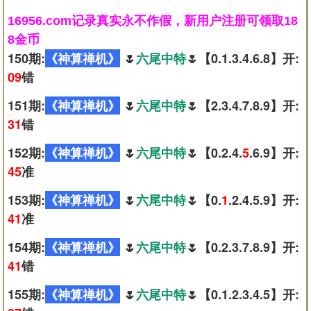
16956.com记录真实永不作假，新用户注册可领取18
8金币
150期:
《神算禅机》
🌷
六尾中特
🌷【0.1.3.4.6.8】开:
09
错
151期:
《神算禅机》
🌷
六尾中特
🌷【2.3.4.7.8.9】开:
31
错
152期:
《神算禅机》
🌷
六尾中特
🌷【0.2.4.
5
.6.9】开:
45
准
153期:
《神算禅机》
🌷
六尾中特
🌷【0.
1
.2.4.5.9】开:
41
准
154期:
《神算禅机》
🌷
六尾中特
🌷【0.2.3.7.8.9】开:
41
错
155期:
《神算禅机》
🌷
六尾中特
🌷【0.1.2.3.4.5】开: