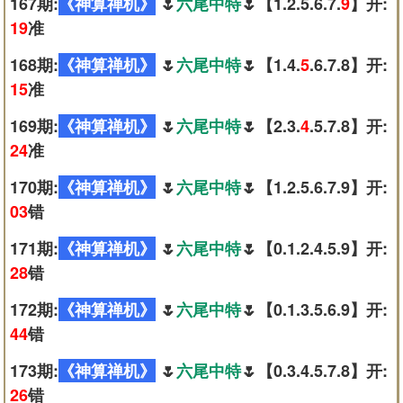
167期:
《神算禅机》
🌷
六尾中特
🌷【1.2.5.6.7.
9
】开:
19
准
168期:
《神算禅机》
🌷
六尾中特
🌷【1.4.
5
.6.7.8】开:
15
准
169期:
《神算禅机》
🌷
六尾中特
🌷【2.3.
4
.5.7.8】开:
24
准
170期:
《神算禅机》
🌷
六尾中特
🌷【1.2.5.6.7.9】开:
03
错
171期:
《神算禅机》
🌷
六尾中特
🌷【0.1.2.4.5.9】开:
28
错
172期:
《神算禅机》
🌷
六尾中特
🌷【0.1.3.5.6.9】开:
44
错
173期:
《神算禅机》
🌷
六尾中特
🌷【0.3.4.5.7.8】开:
26
错