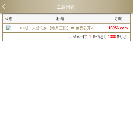
主题列表
状态
标题
导航
181期：未曾忘你【绝杀三段】〓 免费公开✔
16956.com
共搜索到了
1
条信息〖
1000
条/页〗