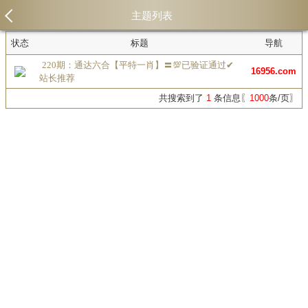
主题列表
状态
标题
导航
220期：通达六合【平特一肖】〓💯已验证通过✔
16956.com
站长推荐
共搜索到了
1
条信息〖
1000
条/页〗