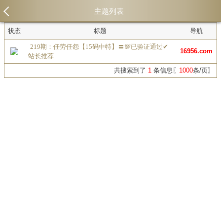
主题列表
状态
标题
导航
219期：任劳任怨【15码中特】〓💯已验证通过✔
16956.com
站长推荐
共搜索到了
1
条信息〖
1000
条/页〗