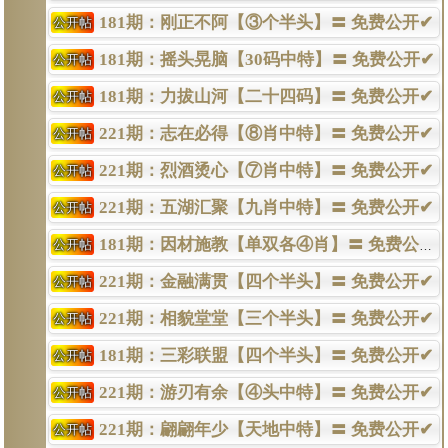
181期：刚正不阿【③个半头】〓 免费公开✔
公开帖
181期：摇头晃脑【30码中特】〓 免费公开✔
公开帖
181期：力拔山河【二十四码】〓 免费公开✔
公开帖
221期：志在必得【⑧肖中特】〓 免费公开✔
公开帖
221期：烈酒烫心【⑦肖中特】〓 免费公开✔
公开帖
221期：五湖汇聚【九肖中特】〓 免费公开✔
公开帖
181期：因材施教【单双各④肖】〓 免费公开✔
公开帖
221期：金融满贯【四个半头】〓 免费公开✔
公开帖
221期：相貌堂堂【三个半头】〓 免费公开✔
公开帖
181期：三彩联盟【四个半头】〓 免费公开✔
公开帖
221期：游刃有余【④头中特】〓 免费公开✔
公开帖
221期：翩翩年少【天地中特】〓 免费公开✔
公开帖