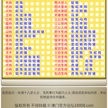
免责提示：未满十八岁人士、无民事行为能力人士,请勿浏览本站内容，本站
拒绝提供任何服务。
版权所有 不得转载 © 澳门官方论坛16956.com