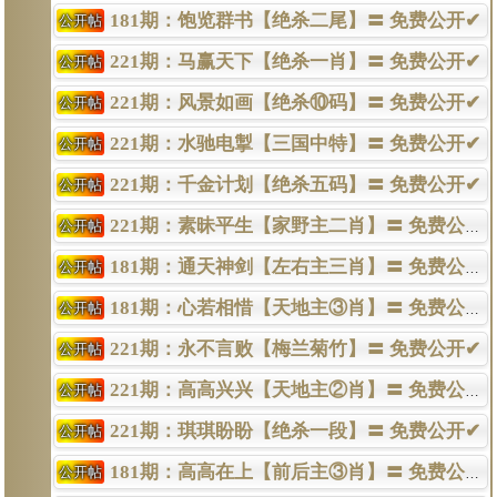
181期：饱览群书【绝杀二尾】〓 免费公开✔
公开帖
221期：马赢天下【绝杀一肖】〓 免费公开✔
公开帖
221期：风景如画【绝杀⑩码】〓 免费公开✔
公开帖
221期：水驰电掣【三国中特】〓 免费公开✔
公开帖
221期：千金计划【绝杀五码】〓 免费公开✔
公开帖
221期：素昧平生【家野主二肖】〓 免费公开✔
公开帖
181期：通天神剑【左右主三肖】〓 免费公开✔
公开帖
181期：心若相惜【天地主③肖】〓 免费公开✔
公开帖
221期：永不言败【梅兰菊竹】〓 免费公开✔
公开帖
221期：高高兴兴【天地主②肖】〓 免费公开✔
公开帖
221期：琪琪盼盼【绝杀一段】〓 免费公开✔
公开帖
181期：高高在上【前后主③肖】〓 免费公开✔
公开帖