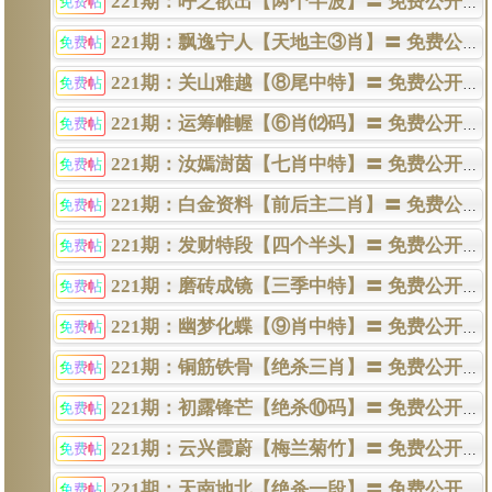
221期：呼之欲出【两个半波】〓 免费公开✔
免费帖
221期：飘逸宁人【天地主③肖】〓 免费公开✔
免费帖
221期：关山难越【⑧尾中特】〓 免费公开✔
免费帖
221期：运筹帷幄【⑥肖⑿码】〓 免费公开✔
免费帖
221期：汝嫣澍茵【七肖中特】〓 免费公开✔
免费帖
221期：白金资料【前后主二肖】〓 免费公开✔
免费帖
221期：发财特段【四个半头】〓 免费公开✔
免费帖
221期：磨砖成镜【三季中特】〓 免费公开✔
免费帖
221期：幽梦化蝶【⑨肖中特】〓 免费公开✔
免费帖
221期：铜筋铁骨【绝杀三肖】〓 免费公开✔
免费帖
221期：初露锋芒【绝杀⑩码】〓 免费公开✔
免费帖
221期：云兴霞蔚【梅兰菊竹】〓 免费公开✔
免费帖
221期：天南地北【绝杀一段】〓 免费公开✔
免费帖