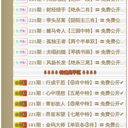
221期：财经猎手【绝杀二肖】〓 免费公开✔
免费帖
221期：带头至富【阴阳主三肖】〓 免费公开✔
免费帖
221期：赌马奇人【三国中特】〓 免费公开✔
免费帖
221期：孤独王者【两个半单双】〓 免费公开✔
免费帖
221期：夫唱妇随【琴棋书画】〓 免费公开✔
免费帖
221期：风扬长发【绝杀三尾】〓 免费公开✔
免费帖
⇓⇓⇓⇓ 特邀高手区 ⇓⇓⇓⇓
221期：行成于思【⑨肖中特】〓 免费公开✔
公开帖
221期：心中理想【五尾中特】〓 免费公开✔
公开帖
221期：青衫故人【⑧尾中特】〓 免费公开✔
公开帖
221期：昂首东望【七尾中特】〓 免费公开✔
公开帖
181期：金码大师【单双各③肖】〓 免费公开✔
公开帖