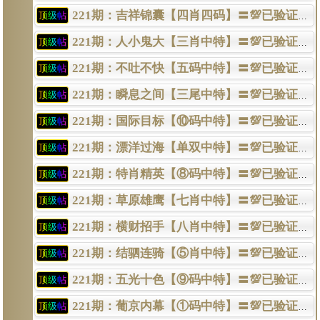
221期：吉祥锦囊【四肖四码】〓💯已验证通过✔站长推荐
顶级帖
221期：人小鬼大【三肖中特】〓💯已验证通过✔站长推荐
顶级帖
221期：不吐不快【五码中特】〓💯已验证通过✔站长推荐
顶级帖
221期：瞬息之间【三尾中特】〓💯已验证通过✔站长推荐
顶级帖
221期：国际目标【⑩码中特】〓💯已验证通过✔站长推荐
顶级帖
221期：漂洋过海【单双中特】〓💯已验证通过✔站长推荐
顶级帖
221期：特肖精英【⑧码中特】〓💯已验证通过✔站长推荐
顶级帖
221期：草原雄鹰【七肖中特】〓💯已验证通过✔站长推荐
顶级帖
221期：横财招手【八肖中特】〓💯已验证通过✔站长推荐
顶级帖
221期：结驷连骑【⑤肖中特】〓💯已验证通过✔站长推荐
顶级帖
221期：五光十色【⑨码中特】〓💯已验证通过✔站长推荐
顶级帖
221期：葡京内幕【①码中特】〓💯已验证通过✔站长推荐
顶级帖