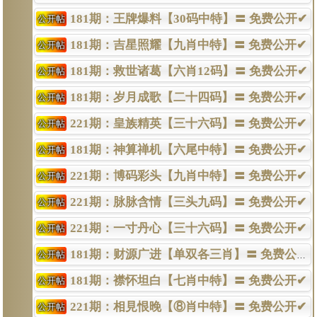
181期：王牌爆料【30码中特】〓 免费公开✔
公开帖
181期：吉星照耀【九肖中特】〓 免费公开✔
公开帖
181期：救世诸葛【六肖12码】〓 免费公开✔
公开帖
181期：岁月成歌【二十四码】〓 免费公开✔
公开帖
221期：皇族精英【三十六码】〓 免费公开✔
公开帖
181期：神算禅机【六尾中特】〓 免费公开✔
公开帖
221期：博码彩头【九肖中特】〓 免费公开✔
公开帖
221期：脉脉含情【三头九码】〓 免费公开✔
公开帖
221期：一寸丹心【三十六码】〓 免费公开✔
公开帖
181期：财源广进【单双各三肖】〓 免费公开✔
公开帖
181期：襟怀坦白【七肖中特】〓 免费公开✔
公开帖
221期：相見恨晚【⑧肖中特】〓 免费公开✔
公开帖