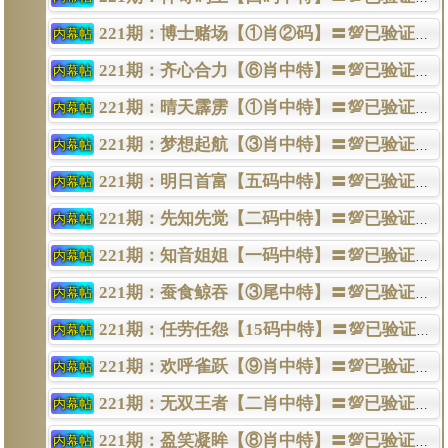
221期：博士赌场【①肖②码】〓💯已验证通过✔站长推荐
内幕帖
221期：齐心合力【⑥肖中特】〓💯已验证通过✔站长推荐
内幕帖
221期：晴天霹雳【①肖中特】〓💯已验证通过✔站长推荐
内幕帖
221期：梦想起航【③肖中特】〓💯已验证通过✔站长推荐
内幕帖
221期：明日首富【五码中特】〓💯已验证通过✔站长推荐
内幕帖
221期：先知先觉【二码中特】〓💯已验证通过✔站长推荐
内幕帖
221期：知音姐姐【一码中特】〓💯已验证通过✔站长推荐
内幕帖
221期：蚕食鲸吞【③尾中特】〓💯已验证通过✔站长推荐
内幕帖
221期：任劳任怨【15码中特】〓💯已验证通过✔站长推荐
内幕帖
221期：欢呼雀跃【⑨肖中特】〓💯已验证通过✔站长推荐
内幕帖
221期：无双王者【二肖中特】〓💯已验证通过✔站长推荐
内幕帖
221期：盈笑凝眸【⑧肖中特】〓💯已验证通过✔站长推荐
内幕帖