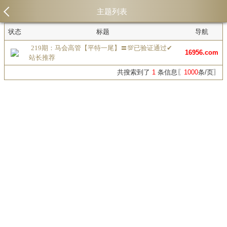
主题列表
状态
标题
导航
219期：马会高管【平特一尾】〓💯已验证通过✔
16956.com
站长推荐
共搜索到了
1
条信息〖
1000
条/页〗