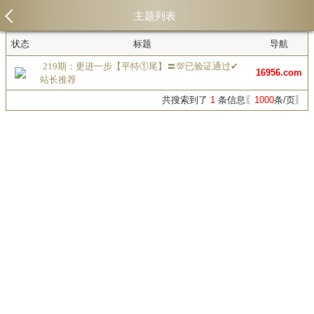
主题列表
状态
标题
导航
219期：更进一步【平特①尾】〓💯已验证通过✔
16956.com
站长推荐
共搜索到了
1
条信息〖
1000
条/页〗