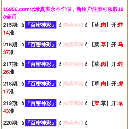
16956.com记录真实永不作假，新用户注册可领取18
8金币
215期: 💄
『百密神彩』
💄
肉菜草肖
💄【草.
肉
】开:
蛇
14
准
216期: 💄
『百密神彩』
💄
肉菜草肖
💄【菜.
草
】开:
马
37
准
217期: 💄
『百密神彩』
💄
肉菜草肖
💄【草.
肉
】开:
蛇
26
准
218期: 💄
『百密神彩』
💄
肉菜草肖
💄【草.
肉
】开:
虎
17
准
219期: 💄
『百密神彩』
💄
肉菜草肖
💄【
菜
.草】开:
鼠
43
准
220期: 💄
『百密神彩』
💄
肉菜草肖
💄