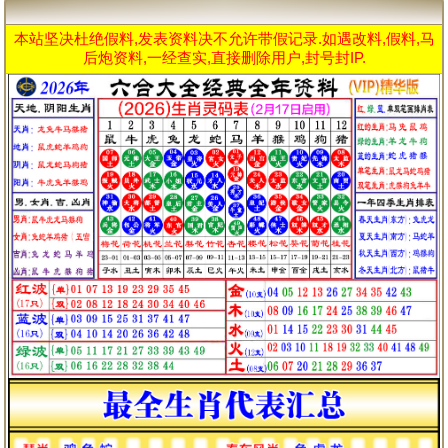
本站坚决杜绝假料,发表资料决不允许带假记录.如遇改料,假料,马
后炮资料,一经查实,直接删除用户,封号封IP.