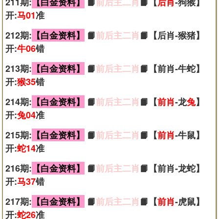
211期:
【白金资料】
📙
前后主二肖
📙【
后肖
-狗猴】
开:
马
01
准
212期:
【白金资料】
📙
前后主二肖
📙【后肖-猴猪】
开:
牛06
错
213期:
【白金资料】
📙
前后主二肖
📙【前肖-牛蛇】
开:
猴35
错
214期:
【白金资料】
📙
前后主二肖
📙【
前肖
-龙
兔
】
开:
兔
04
准
215期:
【白金资料】
📙
前后主二肖
📙【
前肖
-牛鼠】
开:
蛇
14
准
216期:
【白金资料】
📙
前后主二肖
📙【前肖-龙蛇】
开:
马37
错
217期:
【白金资料】
📙
前后主二肖
📙【
前肖
-虎鼠】
开:
蛇
26
准