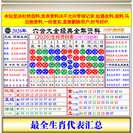
本站坚决杜绝假料,发表资料决不允许带假记录.如遇改料,假料,马
后炮资料,一经查实,直接删除用户,封号封IP.