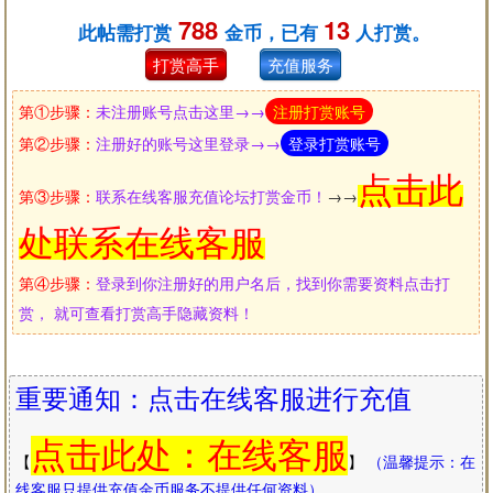
788
13
此帖需打赏
金币，已有
人打赏。
打赏高手
充值服务
第①步骤：
未注册账号点击这里→→
注册打赏账号
第②步骤：
注册好的账号这里登录→→
登录打赏账号
点击此
第③步骤：
联系在线客服充值论坛打赏金币！
→→
处联系在线客服
第④步骤：
登录到你注册好的用户名后，找到你需要资料点击打
赏， 就可查看打赏高手隐藏资料！
重要通知：点击在线客服进行充值
点击此处
：在线客服
【
】
（温馨提示：在
线客服只提供充值金币服务不提供任何资料）