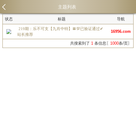
主题列表
状态
标题
导航
219期：乐不可支【九肖中特】〓💯已验证通过✔
16956.com
站长推荐
共搜索到了
1
条信息〖
1000
条/页〗