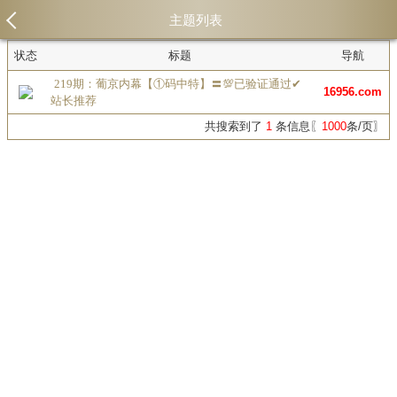
主题列表
状态
标题
导航
219期：葡京内幕【①码中特】〓💯已验证通过✔
16956.com
站长推荐
共搜索到了
1
条信息〖
1000
条/页〗