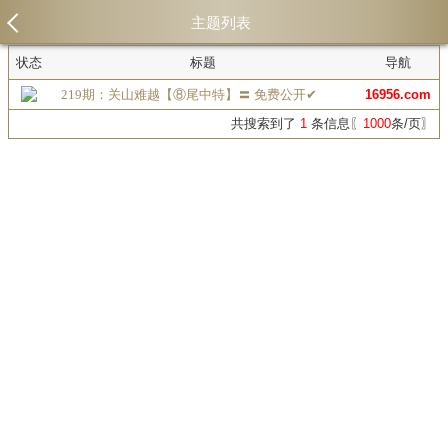
主题列表
状态
标题
导航
219期：关山难越【⑧尾中特】〓 免费公开✔
16956.com
共搜索到了
1
条信息〖
1000
条/页〗