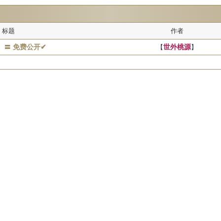
标题
作者
】〓 免费公开✔
【
世外桃源
】