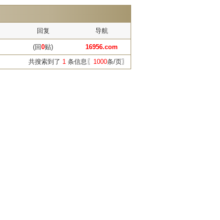
回复
导航
(回
0
贴)
16956.com
共搜索到了
1
条信息〖
1000
条/页〗