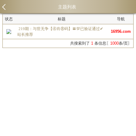
主题列表
状态
标题
导航
219期：与世无争【④肖⑧码】〓💯已验证通过✔
16956.com
站长推荐
共搜索到了
1
条信息〖
1000
条/页〗