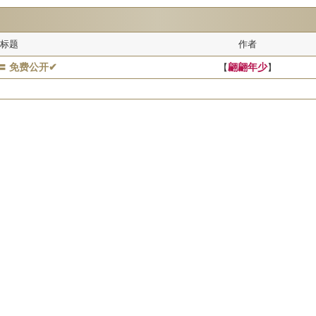
标题
作者
〓 免费公开✔
【
翩翩年少
】