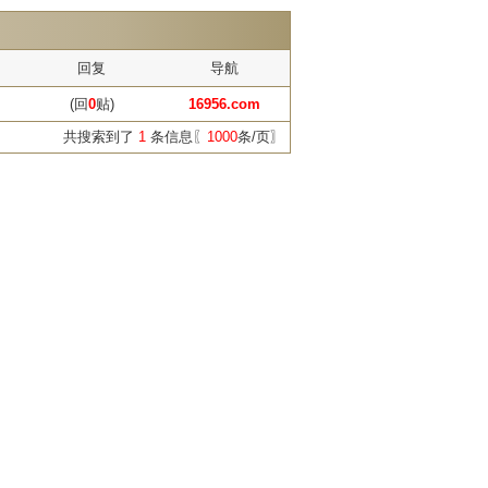
回复
导航
(回
0
贴)
16956.com
共搜索到了
1
条信息〖
1000
条/页〗