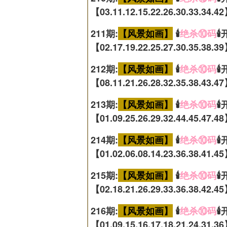
【03.11.12.15.22.26.30.33.34.4
211期:
【风景如画】
🕯
绝杀⑩码
🕯
【02.17.19.22.25.27.30.35.38.3
212期:
【风景如画】
🕯
绝杀⑩码
🕯
【08.11.21.26.28.32.35.38.43.4
213期:
【风景如画】
🕯
绝杀⑩码
🕯
【01.09.25.26.29.32.44.45.47.4
214期:
【风景如画】
🕯
绝杀⑩码
🕯
【01.02.06.08.14.23.36.38.41.4
215期:
【风景如画】
🕯
绝杀⑩码
🕯
【02.18.21.26.29.33.36.38.42.4
216期:
【风景如画】
🕯
绝杀⑩码
🕯
【01.09.15.16.17.18.21.24.31.3