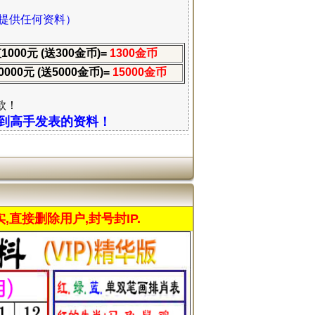
提供任何资料）
1000元 (送300金币)=
1300金币
000元 (送5000金币)=
15000金币
款！
到高手发表的资料！
直接删除用户,封号封IP.