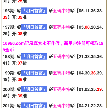
32】开:
25
准
196期: 🍃
『明日首富』
🍃
五码中特
🍃【05.11.36.38.
39
】开:
39
准
197期: 🍃
『明日首富』
🍃
五码中特
🍃【05.
08
.20.24.
29】开:
08
准
16956.com记录真实永不作假，新用户注册可领取18
8金币
198期: 🍃
『明日首富』
🍃
五码中特
🍃【21.33.35.36.
41】开:
07
错
199期: 🍃
『明日首富』
🍃
五码中特
🍃【04.30.
36
.39.
49】开:
36
准
200期: 🍃
『明日首富』
🍃
五码中特
🍃【01.02.25.
39
.
48】开:
39
准
201期: 🍃
『明日首富』
🍃
五码中特
🍃【04.21.22.28.