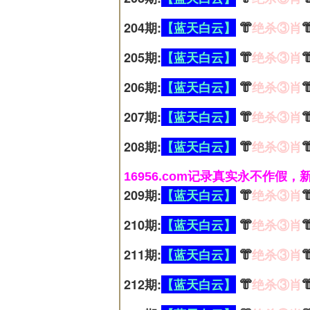
204期:
【蓝天白云】
👘
绝杀③肖
205期:
【蓝天白云】
👘
绝杀③肖
206期:
【蓝天白云】
👘
绝杀③肖
207期:
【蓝天白云】
👘
绝杀③肖
208期:
【蓝天白云】
👘
绝杀③肖
16956.com记录真实永不作假
209期:
【蓝天白云】
👘
绝杀③肖
210期:
【蓝天白云】
👘
绝杀③肖
211期:
【蓝天白云】
👘
绝杀③肖
212期:
【蓝天白云】
👘
绝杀③肖