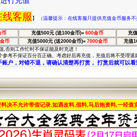
服进行充值
在线客服
】
（温馨提示：在线客服只提供充值金币服务不
金币
充值500元 (送100金币)=
600金币
充值
0金币
充值5000元 (送2000金币)=
7000金币
充值10
充值,否则工作忙时不保证能及时充进！
个参考不保证百分百正确。考虑好后再充值，充值后将不受理退
手账户，对错不退，请确认清楚再打赏， 打赏后就可以看
料决不允许带假记录.如遇改料,假料,马后炮资料,一经查实,