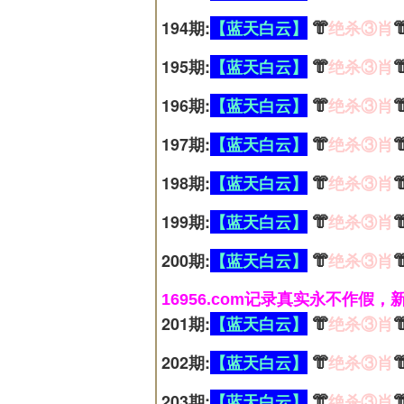
194期:
【蓝天白云】
👘
绝杀③肖
195期:
【蓝天白云】
👘
绝杀③肖
196期:
【蓝天白云】
👘
绝杀③肖
197期:
【蓝天白云】
👘
绝杀③肖
198期:
【蓝天白云】
👘
绝杀③肖
199期:
【蓝天白云】
👘
绝杀③肖
200期:
【蓝天白云】
👘
绝杀③肖
16956.com记录真实永不作假
201期:
【蓝天白云】
👘
绝杀③肖
202期:
【蓝天白云】
👘
绝杀③肖
203期:
【蓝天白云】
👘
绝杀③肖