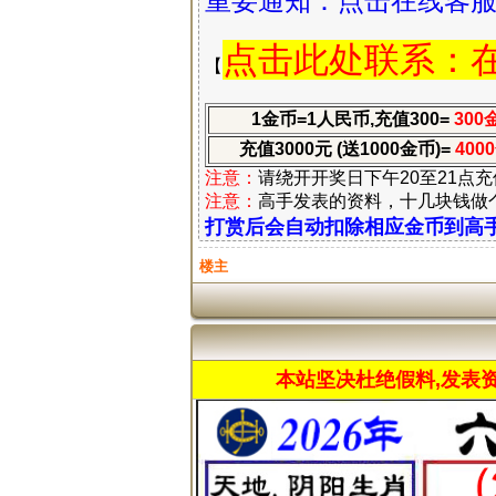
重要通知：点击在线客
点击此处
联系
：
【
1金币=1人民币,充值300=
300
充值3000元 (送1000金币)=
400
注意：
请绕开开奖日下午20至21点
注意：
高手发表的资料，十几块钱做
打赏后会自动扣除相应金币到高
楼主
本站坚决杜绝假料,发表资