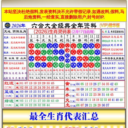
本站坚决杜绝假料,发表资料决不允许带假记录.如遇改料,假料,马
后炮资料,一经查实,直接删除用户,封号封IP.