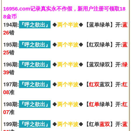
16956.com记录真实永不作假，新用户注册可领取18
8金币
194期:
『呼之欲出』
🍀
两个半波
🍀【蓝单绿单】开:
蓝
26
错
195期:
『呼之欲出』
🍀
两个半波
🍀【红双绿单】开:
蓝
25
错
196期:
『呼之欲出』
🍀
两个半波
🍀【蓝双绿双】开:
绿
39
错
197期:
『呼之欲出』
🍀
两个半波
🍀【
红双
蓝双】开:
红
08
准
198期:
『呼之欲出』
🍀
两个半波
🍀【
红单
绿单】开:
红
07
准
199期:
『呼之欲出』
🍀
两个半波
🍀【红单
蓝双
】开:
蓝