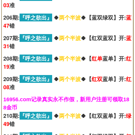
03
准
206期:
『呼之欲出』
🍀
两个半波
🍀【蓝双绿双】开:
蓝
47
错
207期:
『呼之欲出』
🍀
两个半波
🍀【红双蓝双】开:
蓝
31
错
208期:
『呼之欲出』
🍀
两个半波
🍀【
红单
蓝单】开:
红
19
准
209期:
『呼之欲出』
🍀
两个半波
🍀【
红双
蓝单】开:
红
08
准
16956.com记录真实永不作假，新用户注册可领取18
8金币
210期:
『呼之欲出』
🍀
两个半波
🍀【红双蓝单】开:
绿
49
错