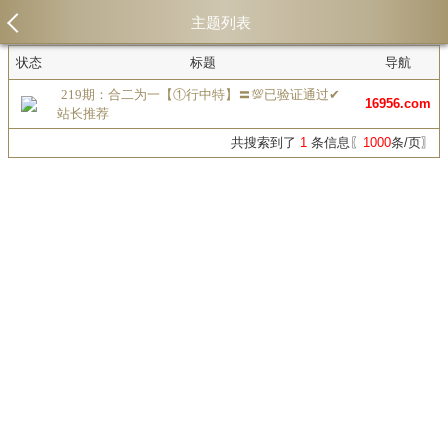
主题列表
状态
标题
导航
219期：合二为一【①行中特】〓💯已验证通过✔
16956.com
站长推荐
共搜索到了
1
条信息〖
1000
条/页〗