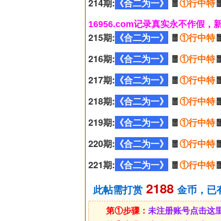
214期:
《合二为一》
🧧
①行中特

16956.com记录真实永不作假
215期:
《合二为一》
🧧
①行中特

216期:
《合二为一》
🧧
①行中特

217期:
《合二为一》
🧧
①行中特

218期:
《合二为一》
🧧
①行中特

219期:
《合二为一》
🧧
①行中特

220期:
《合二为一》
🧧
①行中特

221期:
《合二为一》
🧧
①行中特

2188
此帖需打赏
金币，已
第①步骤：
未注册账号点击这