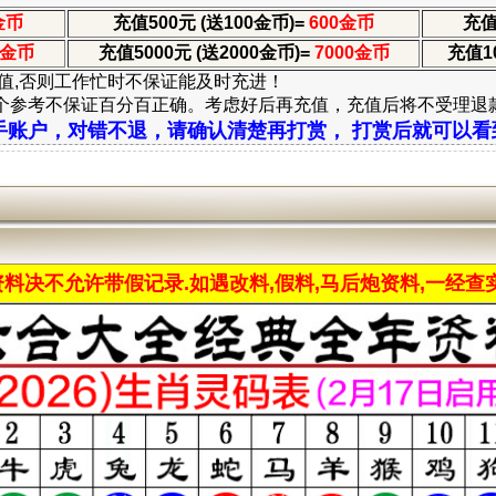
金币
充值500元 (送100金币)=
600金币
充值
0金币
充值5000元 (送2000金币)=
7000金币
充值10
充值,否则工作忙时不保证能及时充进！
个参考不保证百分百正确。考虑好后再充值，充值后将不受理退
手账户，对错不退，请确认清楚再打赏， 打赏后就可以看
料决不允许带假记录.如遇改料,假料,马后炮资料,一经查实,