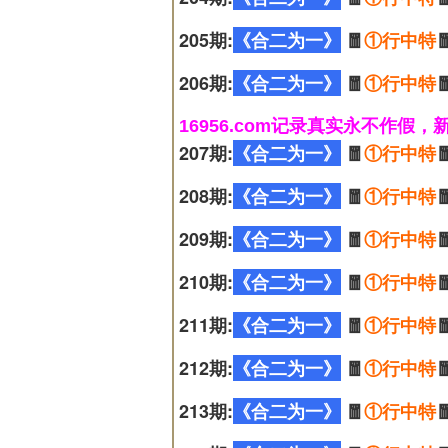
205期:
《合二为一》
🧧
①行中特

206期:
《合二为一》
🧧
①行中特

16956.com记录真实永不作假
207期:
《合二为一》
🧧
①行中特

208期:
《合二为一》
🧧
①行中特

209期:
《合二为一》
🧧
①行中特

210期:
《合二为一》
🧧
①行中特

211期:
《合二为一》
🧧
①行中特

212期:
《合二为一》
🧧
①行中特

213期:
《合二为一》
🧧
①行中特