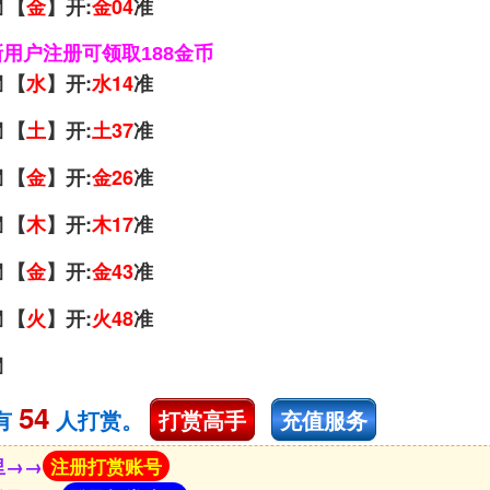
【
金
】开:
金04
准
，新用户注册可领取188金币
【
水
】开:
水14
准
【
土
】开:
土37
准
【
金
】开:
金26
准
【
木
】开:
木17
准
【
金
】开:
金43
准
【
火
】开:
火48
准

54
有
人打赏。
打赏高手
充值服务
里→→
注册打赏账号