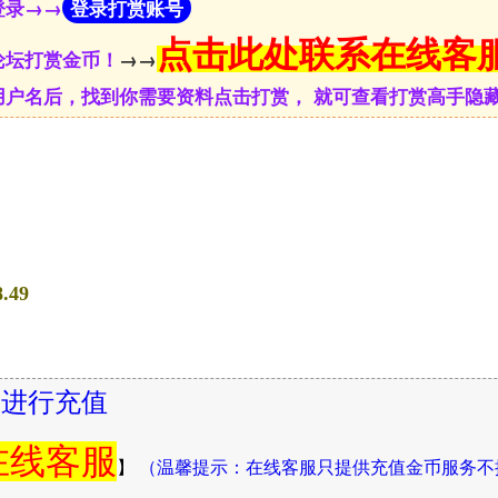
登录→→
登录打赏账号
点击此处联系在线客
论坛打赏金币！
→→
用户名后，找到你需要资料点击打赏， 就可查看打赏高手隐
8.49
服进行充值
在线客服
】
（温馨提示：在线客服只提供充值金币服务不