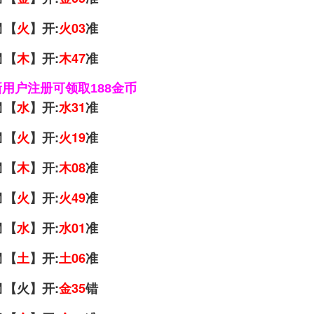
【
火
】开:
火03
准
【
木
】开:
木47
准
，新用户注册可领取188金币
【
水
】开:
水31
准
【
火
】开:
火19
准
【
木
】开:
木08
准
【
火
】开:
火49
准
【
水
】开:
水01
准
【
土
】开:
土06
准
🧧【火】开:
金35
错