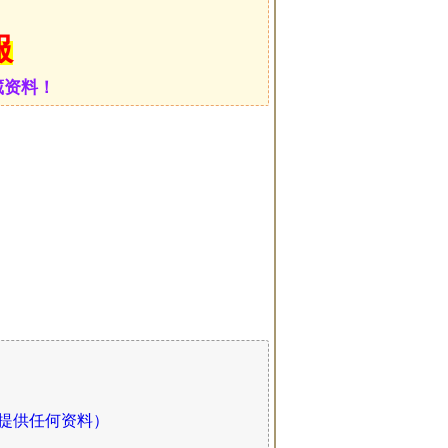
服
藏资料！
提供任何资料）