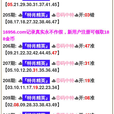
【
05
.21.29.30.31.37.41.45】
205期: 🚣
『特肖精英』
🚣
⑧码中特
🚣开:
03
错
【08.17.18.27.32.38.46.47】
16956.com记录真实永不作假，新用户注册可领取18
8金币
206期: 🚣
『特肖精英』
🚣
⑧码中特
🚣开:
47
准
【09.21.22.32.42.44.45.
47
】
207期: 🚣
『特肖精英』
🚣
⑧码中特
🚣开:
31
准
【05.10.12.20.
31
.35.36.48】
208期: 🚣
『特肖精英』
🚣
⑧码中特
🚣开:
19
准
【03.10.11.17.
19
.22.23.34】
209期: 🚣
『特肖精英』
🚣
⑧码中特
🚣开:
08
准
【02.
08
.09.28.33.38.43.49】