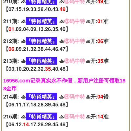
210期: 🚣
『特肖精英』
🚣
⑧码中特
🚣开:
49
准
【07.15.19.33.38.40.43.
49
】
211期: 🚣
『特肖精英』
🚣
⑧码中特
🚣开:
01
准
【
01
.02.04.09.13.26.35.40】
212期: 🚣
『特肖精英』
🚣
⑧码中特
🚣开:
06
准
【
06
.09.21.32.38.44.46.47】
213期: 🚣
『特肖精英』
🚣
⑧码中特
🚣开:
35
准
【03.10.20.22.32.
35
.40.48】
16956.com记录真实永不作假，新用户注册可领取18
8金币
214期: 🚣
『特肖精英』
🚣
⑧码中特
🚣开:
04
错
【06.11.17.18.26.39.45.48】
215期: 🚣
『特肖精英』
🚣
⑧码中特
🚣开:
14
准
【06.12.
14
.17.28.29.45.48】