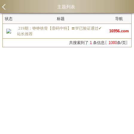
主题列表
状态
标题
导航
219期：铮铮铁骨【⑧码中特】〓💯已验证通过✔
16956.com
站长推荐
共搜索到了
1
条信息〖
1000
条/页〗