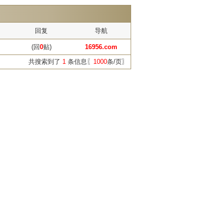
回复
导航
(回
0
贴)
16956.com
共搜索到了
1
条信息〖
1000
条/页〗