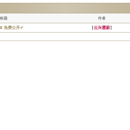
标题
作者
〓 免费公开✔
【
云兴霞蔚
】