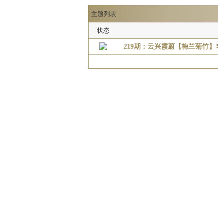
主题列表
状态
219期：云兴霞蔚【梅兰菊竹】