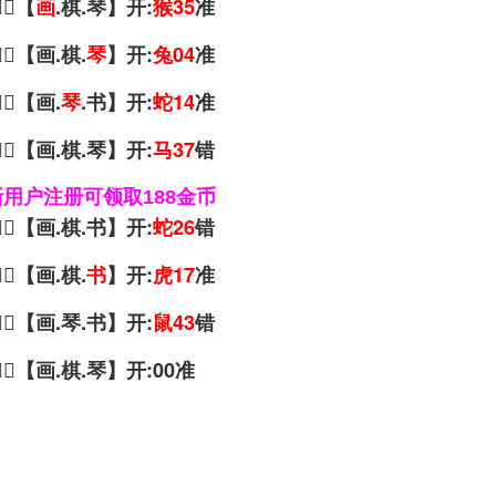
‍♀️【
画
.棋.琴】开:
猴35
准
🏃‍♀️【画.棋.
琴
】开:
兔04
准
‍♀️【画.
琴
.书】开:
蛇14
准
🏃‍♀️【画.棋.琴】开:
马37
错
，新用户注册可领取188金币
🏃‍♀️【画.棋.书】开:
蛇26
错
🏃‍♀️【画.棋.
书
】开:
虎17
准
🏃‍♀️【画.琴.书】开:
鼠43
错
🏃‍♀️【画.棋.琴】开:00准