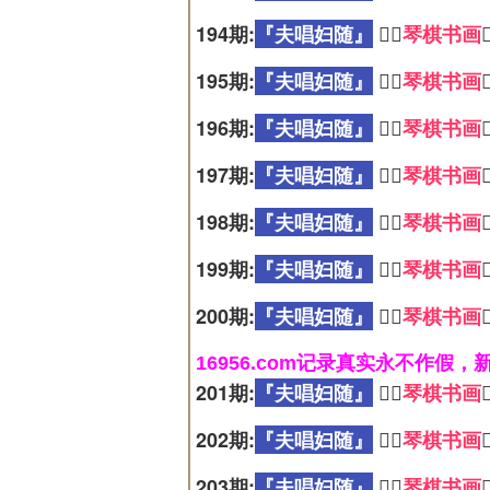
194期:
『夫唱妇随』
🏃‍♀️
琴棋书画
195期:
『夫唱妇随』
🏃‍♀️
琴棋书画
196期:
『夫唱妇随』
🏃‍♀️
琴棋书画
197期:
『夫唱妇随』
🏃‍♀️
琴棋书画

198期:
『夫唱妇随』
🏃‍♀️
琴棋书画
199期:
『夫唱妇随』
🏃‍♀️
琴棋书画

200期:
『夫唱妇随』
🏃‍♀️
琴棋书画
16956.com记录真实永不作假
201期:
『夫唱妇随』
🏃‍♀️
琴棋书画

202期:
『夫唱妇随』
🏃‍♀️
琴棋书画
203期:
『夫唱妇随』
🏃‍♀️
琴棋书画