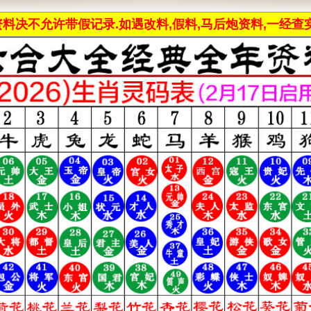
料决不允许带假记录.如遇改料,假料,马后炮资料,一经查实,